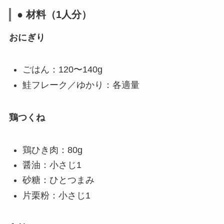
● 材料（1人分）
おにぎり
ごはん：120〜140g
鮭フレーク／ゆかり：各適量
鶏つくね
鶏ひき肉：80g
醤油：小さじ1
砂糖：ひとつまみ
片栗粉：小さじ1