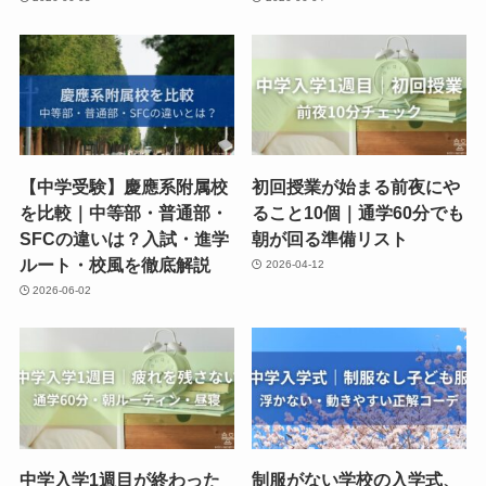
【中学受験】慶應系附属校
初回授業が始まる前夜にや
を比較｜中等部・普通部・
ること10個｜通学60分でも
SFCの違いは？入試・進学
朝が回る準備リスト
ルート・校風を徹底解説
2026-04-12
2026-06-02
中学入学1週目が終わった
制服がない学校の入学式、