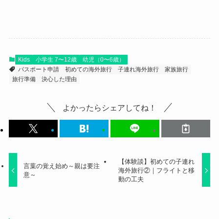
Kids
小学生 7〜12歳
幼児（0〜6歳）
パスポート申請
初めての海外旅行
子連れ海外旅行
家族旅行
旅行準備
決心した理由
よかったらシェアしてね！
【体験談】初めての子連れ
言葉の覚え始め～親は要注
海外旅行②｜フライトと移
意～
動の工夫