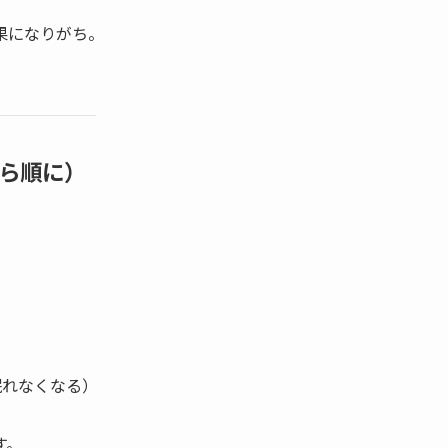
果になりがち。
。
ら順に）
眠れなくなる）
す。