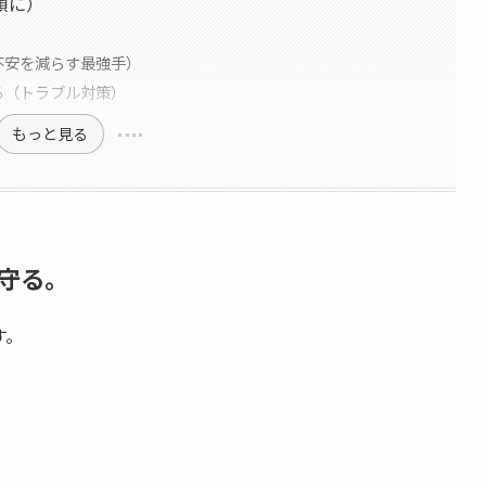
順に）
不安を減らす最強手）
る（トラブル対策）
もっと見る
守る。
す。