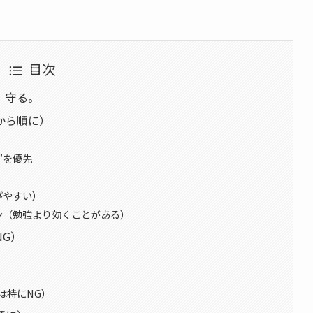
目次
。守る。
から順に）
”を優先
びやすい）
ン（勉強より効くことがある）
NG）
は特にNG）