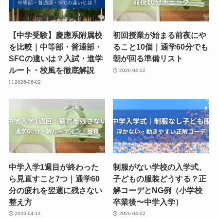
【中学受験】慶應系附属校
初回授業が始まる前夜にや
を比較｜中等部・普通部・
ること10個｜通学60分でも
SFCの違いは？入試・進学
朝が回る準備リスト
ルート・校風を徹底解説
2026-04-12
2026-06-02
中学入学1週目が終わった
制服がない学校の入学式、
ら見直すこと7つ｜通学60
子どもの服装どうする？正
分の疲れを翌週に残さない
解コーデとNG例（小学校
整え方
卒業後〜中学入学）
2026-04-11
2026-04-02