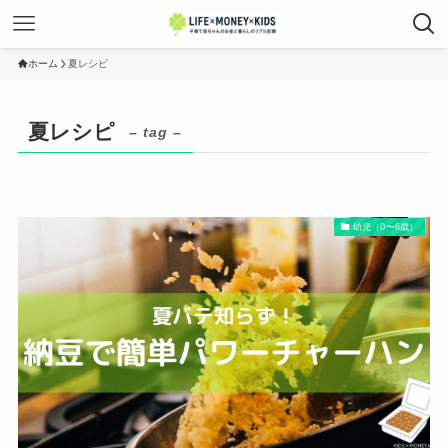
ホーム
夏レシピ
夏レシピ
– tag –
幼児（0〜6歳）